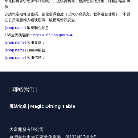
來電內容要求您操作相關帳戶、提供資料等，也請您直接拒絕，降低詐騙的風
險。
亦請您定期修改密碼、強化密碼強度（以大小寫英文、數字混合使用）、不要
在公用電腦輸入帳號密碼，以提高資訊安全。
{shop name}
敬祝順心如意
165全民防騙網：
https://165.npa.gov.tw/#/
{shop name}
客服專線：
{shop name}
Line@帳號：
{shop name}
客服信箱：
| 聯絡我們 |​
魔法食卓 | Magic Dining Table​
大富開發有限公司
台灣台北市大安區敦化南路一段192號13樓之5