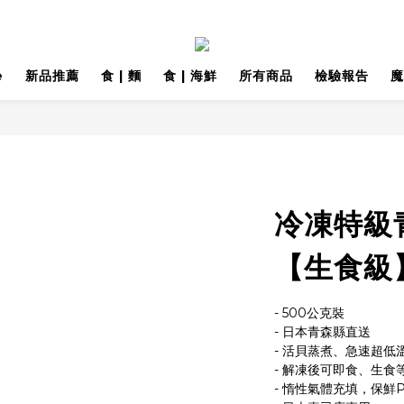
e
新品推薦
食 | 麵
食 | 海鮮
所有商品
檢驗報告
魔
冷凍特級
【生食級】 
- 500公克裝
- 日本青森縣直送
- 活貝蒸煮、急速超低
- 解凍後可即食、生食
- 惰性氣體充填，保鮮P